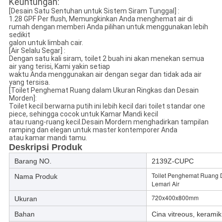
Keuntungan:
[Desain Satu Sentuhan untuk Sistem Siram Tunggal] :
1.28 GPF Per flush, Memungkinkan Anda menghemat air di
rumah dengan memberi Anda pilihan untuk menggunakan lebih
sedikit
galon untuk limbah cair.
[Air Selalu Segar] :
Dengan satu kali siram, toilet 2 buah ini akan menekan semua
air yang terisi, Kami yakin setiap
waktu Anda menggunakan air dengan segar dan tidak ada air
yang tersisa.
[Toilet Penghemat Ruang dalam Ukuran Ringkas dan Desain
Morden]:
Toilet kecil berwarna putih ini lebih kecil dari toilet standar one
piece, sehingga cocok untuk Kamar Mandi kecil
atau ruang-ruang kecil.Desain Mordern menghadirkan tampilan
ramping dan elegan untuk master kontemporer Anda
atau kamar mandi tamu.
Deskripsi Produk
Barang NO.
2139Z-CUPC
Toilet Penghemat Ruang 
Nama Produk
Lemari Air
720x400x800mm
Ukuran
Bahan
Cina vitreous, keramik