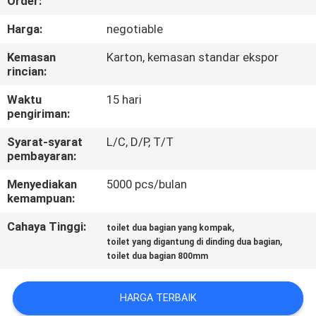
Order:
KUALITAS
Harga:
negotiable
HUBUNGI
Kemasan
Karton, kemasan standar ekspor
rincian:
KAMI
Waktu
15 hari
pengiriman:
BERITA
Syarat-syarat
L/C, D/P, T/T
pembayaran:
KASUS
Menyediakan
5000 pcs/bulan
kemampuan:
SITEMAP
Cahaya Tinggi:
,
toilet dua bagian yang kompak
,
toilet yang digantung di dinding dua bagian
PRIVACY
toilet dua bagian 800mm
POLICY
HARGA TERBAIK