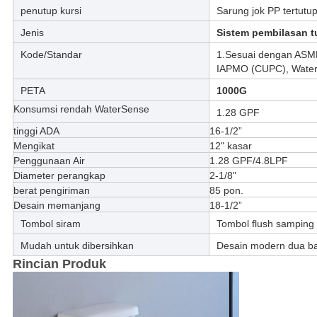
penutup kursi
Sarung jok PP tertutu
Jenis
Sistem pembilasan t
Kode/Standar
1.Sesuai dengan ASME 
IAPMO (CUPC), Water
PETA
1000G
Konsumsi rendah WaterSense
1.28 GPF
tinggi ADA
16-1/2”
Mengikat
12" kasar
Penggunaan Air
1.28 GPF/4.8LPF
Diameter perangkap
2-1/8"
berat pengiriman
85 pon.
Desain memanjang
18-1/2”
Tombol siram
Tombol flush samping
Mudah untuk dibersihkan
Desain modern dua ba
Rincian Produk