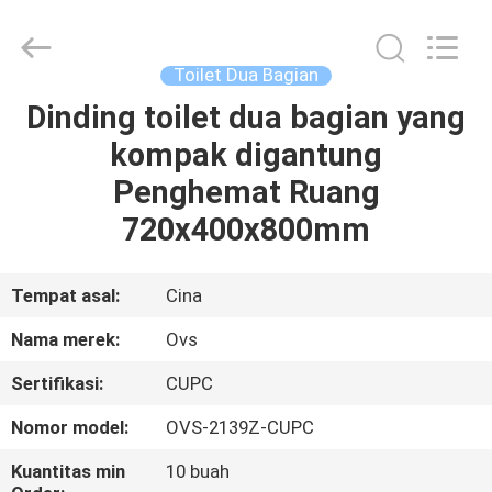
OVC
Sanitary
Ware
Co.,
Ltd.
Toilet Dua Bagian
All
Rights
Dinding toilet dua bagian yang
RUMAH
Reserved.
kompak digantung
PRODUK
Penghemat Ruang
720x400x800mm
TENTANG
KAMI
Tempat asal:
Cina
Nama merek:
Ovs
TUR
Sertifikasi:
CUPC
PABRIK
Nomor model:
OVS-2139Z-CUPC
KONTROL
Kuantitas min
10 buah