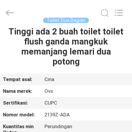
Mandi
Toilet
pemasok.
Copyright
©
Toilet Dua Bagian
2022
-
2024
Tinggi ada 2 buah toilet toilet
RUMAH
bathroomstoilet.com.
All
flush ganda mangkuk
Rights
Reserved.
PRODUK
memanjang lemari dua
potong
TENTANG
KAMI
Tempat asal:
Cina
Nama merek:
Ovs
TUR
Sertifikasi:
CUPC
PABRIK
Nomor model:
2139Z-ADA
KONTROL
Kuantitas min
Perundingan