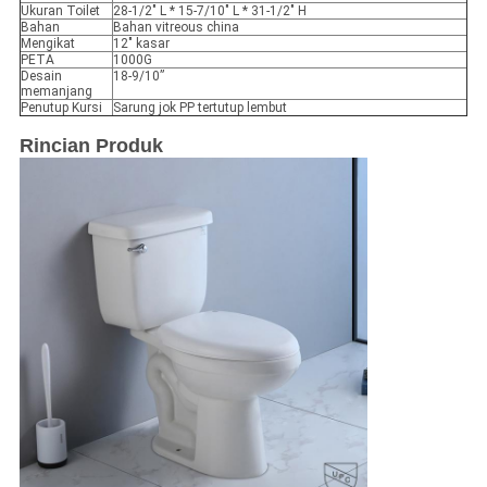
Ukuran Toilet
28-1/2" L * 15-7/10" L * 31-1/2" H
Bahan
Bahan vitreous china
Mengikat
12" kasar
PETA
1000G
Desain
18-9/10”
memanjang
Penutup Kursi
Sarung jok PP tertutup lembut
Rincian Produk