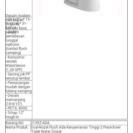
Desain modern
• 28-1/2" L * 15-
dua bagian
7/10" W * 31-
(trapway
1/2" H
berlapis kaca
• Sistem
penuh)
pembilasan
tunggal
siphonic
(tombol flush
samping)
• Konsumsi
rendah
WaterSense
(1,28 GPF)
• Sarung jok PP
tertutup lembut
• Pemasangan
mudah dengan
lubang samping
• Desain
memanjang
(18-9/10”)
• PETA: 800G
• S-trap: 12"
rough-in
Barang NO.
2139Z-ADA
Nama Produk
Dual-Nozel Flush Ada Kenyamanan Tinggi 2 Piece Bowl
Toilet Water Closet