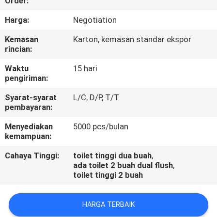
Order:
KUALITAS
Harga:
Negotiation
HUBUNGI
Kemasan
Karton, kemasan standar ekspor
rincian:
KAMI
Waktu
15 hari
pengiriman:
BERITA
Syarat-syarat
L/C, D/P, T/T
pembayaran:
KASUS
Menyediakan
5000 pcs/bulan
kemampuan:
Cahaya Tinggi:
toilet tinggi dua buah
,
ada toilet 2 buah dual flush
,
toilet tinggi 2 buah
HARGA TERBAIK