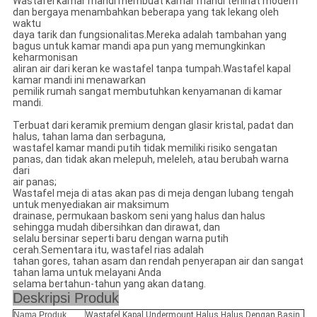
Wastafel kamar mandi membuat kamar mandi terlihat modern
dan bergaya menambahkan beberapa yang tak lekang oleh
waktu
daya tarik dan fungsionalitas.Mereka adalah tambahan yang
bagus untuk kamar mandi apa pun yang memungkinkan
keharmonisan
aliran air dari keran ke wastafel tanpa tumpah.Wastafel kapal
kamar mandi ini menawarkan
pemilik rumah sangat membutuhkan kenyamanan di kamar
mandi.
Terbuat dari keramik premium dengan glasir kristal, padat dan
halus, tahan lama dan serbaguna,
wastafel kamar mandi putih tidak memiliki risiko sengatan
panas, dan tidak akan melepuh, meleleh, atau berubah warna
dari
air panas;
Wastafel meja di atas akan pas di meja dengan lubang tengah
untuk menyediakan air maksimum
drainase, permukaan baskom seni yang halus dan halus
sehingga mudah dibersihkan dan dirawat, dan
selalu bersinar seperti baru dengan warna putih
cerah.Sementara itu, wastafel rias adalah
tahan gores, tahan asam dan rendah penyerapan air dan sangat
tahan lama untuk melayani Anda
selama bertahun-tahun yang akan datang.
Deskripsi Produk
Nama Produk
Wastafel Kapal Undermount Halus Halus Dengan Basin