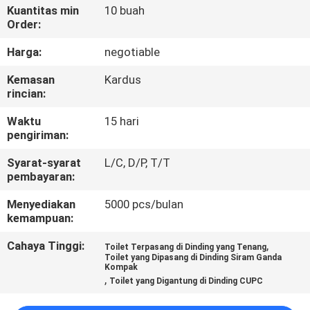
KUALITAS
Kuantitas min
10 buah
Order:
HUBUNGI
Harga:
negotiable
KAMI
Kemasan
Kardus
rincian:
BERITA
Waktu
15 hari
pengiriman:
KASUS
Syarat-syarat
L/C, D/P, T/T
pembayaran:
Menyediakan
5000 pcs/bulan
SITEMAP
kemampuan:
Cahaya Tinggi:
,
Toilet Terpasang di Dinding yang Tenang
PRIVACY
Toilet yang Dipasang di Dinding Siram Ganda
Kompak
POLICY
,
Toilet yang Digantung di Dinding CUPC