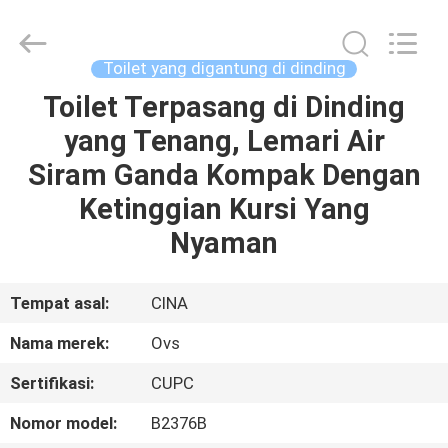
OVC
Sanitary
Ware
Co.,
Ltd.
Toilet yang digantung di dinding
All
Rights
Toilet Terpasang di Dinding
RUMAH
Reserved.
yang Tenang, Lemari Air
PRODUK
Siram Ganda Kompak Dengan
Ketinggian Kursi Yang
TENTANG
Nyaman
KAMI
Tempat asal:
CINA
TUR
Nama merek:
Ovs
PABRIK
Sertifikasi:
CUPC
KONTROL
Nomor model:
B2376B