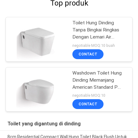
Top produk
Toilet Hung Dinding
Tanpa Bingkai Ringkas
Dengan Lemari Air
Keramik Kursi Dekat
negotiable MOQ:10 buah
Lembut
CONTACT
Washdown Toilet Hung
Dinding Memanjang
American Standard P
Trap Wc
negotiable MOQ:10
CONTACT
Toilet yang digantung di dinding
8cm Residential Compact Wall Hung Toilet Black Flush Untuk