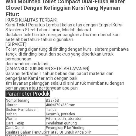
Wall Mounted Toilet Compact Dual-Flush Water
Closet Dengan Ketinggian Kursi Yang Nyaman
Fitur:
[KURSI KUALITAS TERBAIK]:
Kursi Toilet Penutup Lembut kelas atas dengan Engsel Kursi
Stainless Steel Tahan Lama, Mudah didapat
dudukan toilet untuk mengencangkan atau membersihkan
setelah bertahun-tahun digunakan.
[ISI PAKET]:
Toilet yang digantung di dinding dengan kursi, sistem pembawa
tangki di dinding, baut dan sekrup yang diperlukan untuk
pemasangan
dan panduan instalasi.
[GARANSI & DUKUNGAN SETELAH LAYANAN]:
Garansi terbatas 1 tahun bebas dari cacat material dan
pengerjaan.Kami terlatih dengan baik
tim layanan pelanggan selalu di sini untuk membantu dengan
pertanyaan atau pertanyaan apa pun.
Parameter Produk
Nomor barang
B2376B
Ukuran
480x370x360mm
Sistem Pembilasan
Tanpa
Bahan
Keramik, porselen
Warna
Hitam, putih, abu-abu
Cara Tetap
Pendakian gunung
Cara Outlet
Perangkap-P ke Dinding
Kualitas Bahan Penutup
PP atau UF untuk Anda pilih