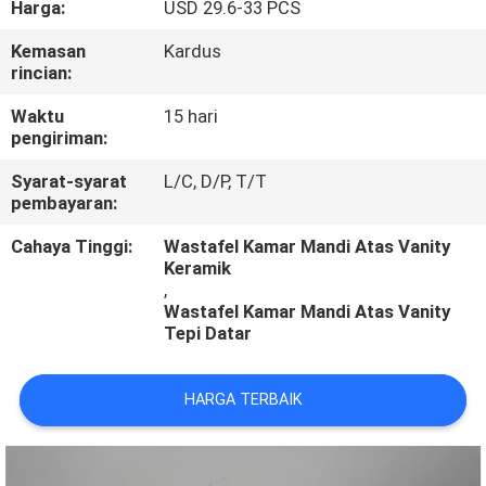
Harga:
USD 29.6-33 PCS
KUALITAS
Kemasan
Kardus
rincian:
HUBUNGI
KAMI
Waktu
15 hari
pengiriman:
Syarat-syarat
L/C, D/P, T/T
BERITA
pembayaran:
Cahaya Tinggi:
Wastafel Kamar Mandi Atas Vanity
KASUS
Keramik
,
Wastafel Kamar Mandi Atas Vanity
Tepi Datar
HARGA TERBAIK