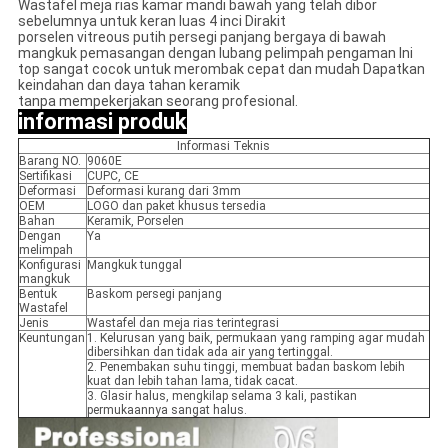
Wastafel meja rias kamar mandi bawah yang telah dibor
sebelumnya untuk keran luas 4 inci Dirakit
porselen vitreous putih persegi panjang bergaya di bawah
mangkuk pemasangan dengan lubang pelimpah pengaman Ini
top sangat cocok untuk merombak cepat dan mudah Dapatkan
keindahan dan daya tahan keramik
tanpa mempekerjakan seorang profesional.
informasi produk
Informasi Teknis
Barang NO.
9060E
Sertifikasi
CUPC, CE
Deformasi
Deformasi kurang dari 3mm
OEM
LOGO dan paket khusus tersedia
Bahan
Keramik, Porselen
Dengan
Ya
melimpah
Konfigurasi
Mangkuk tunggal
mangkuk
Bentuk
Baskom persegi panjang
Wastafel
Jenis
Wastafel dan meja rias terintegrasi
Keuntungan
1. Kelurusan yang baik, permukaan yang ramping agar mudah
dibersihkan dan tidak ada air yang tertinggal.
2. Penembakan suhu tinggi, membuat badan baskom lebih
kuat dan lebih tahan lama, tidak cacat.
3. Glasir halus, mengkilap selama 3 kali, pastikan
permukaannya sangat halus.