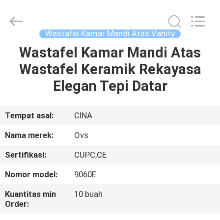
Mandi
Toilet
pemasok.
Copyright
©
Wastafel Kamar Mandi Atas Vanity
2022
-
2024
Wastafel Kamar Mandi Atas
RUMAH
bathroomstoilet.com.
All
Wastafel Keramik Rekayasa
Rights
Reserved.
PRODUK
Elegan Tepi Datar
TENTANG
Tempat asal:
CINA
KAMI
Nama merek:
Ovs
Sertifikasi:
CUPC,CE
TUR
Nomor model:
9060E
PABRIK
Kuantitas min
10 buah
Order:
KONTROL