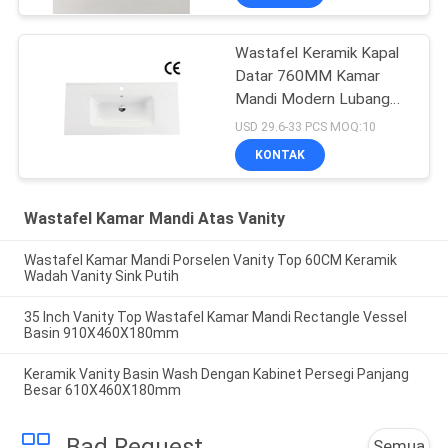
Wastafel Keramik Kapal
Datar 760MM Kamar
Mandi Modern Lubang
Tunggal
USD 29.6-33 PCS MOQ:10
KONTAK
Wastafel Kamar Mandi Atas Vanity
Wastafel Kamar Mandi Porselen Vanity Top 60CM Keramik
Wadah Vanity Sink Putih
35 Inch Vanity Top Wastafel Kamar Mandi Rectangle Vessel
Basin 910X460X180mm
Keramik Vanity Basin Wash Dengan Kabinet Persegi Panjang
Besar 610X460X180mm
Bad Request
Semua