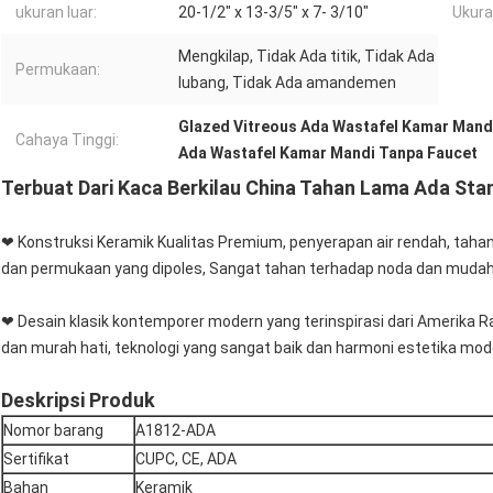
ukuran luar:
20-1/2" x 13-3/5" x 7- 3/10"
Ukura
Mengkilap, Tidak Ada titik, Tidak Ada
Permukaan:
lubang, Tidak Ada amandemen
Glazed Vitreous Ada Wastafel Kamar Mand
Cahaya Tinggi:
Ada Wastafel Kamar Mandi Tanpa Faucet
Terbuat Dari Kaca Berkilau China Tahan Lama Ada St
❤ Konstruksi Keramik Kualitas Premium, penyerapan air rendah, taha
dan permukaan yang dipoles, Sangat tahan terhadap noda dan mudah
❤ Desain klasik kontemporer modern yang terinspirasi dari Amerika Ra
dan murah hati, teknologi yang sangat baik dan harmoni estetika mod
Deskripsi Produk
Nomor barang
A1812-ADA
Sertifikat
CUPC, CE, ADA
Bahan
Keramik