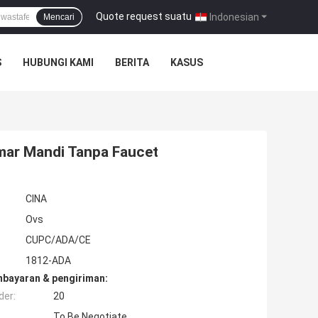
Quote request suatu
|
Indonesian
Mencari
S
HUBUNGI KAMI
BERITA
KASUS
mar Mandi Tanpa Faucet
CINA
Ovs
CUPC/ADA/CE
1812-ADA
mbayaran & pengiriman:
der:
20
To Be Negotiate