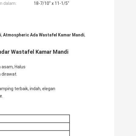
n dalam:
18-7/10" x 11-1/5"
i
,
Atmospheric Ada Wastafel Kamar Mandi
,
andar Wastafel Kamar Mandi
n asam, Halus
 dirawat.
mping terbaik, indah, elegan
e.