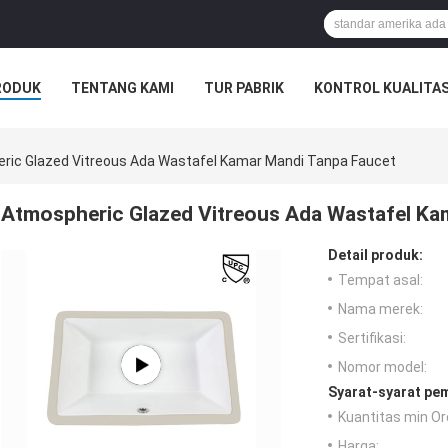
RODUK
TENTANG KAMI
TUR PABRIK
KONTROL KUALITA
ric Glazed Vitreous Ada Wastafel Kamar Mandi Tanpa Faucet
Atmospheric Glazed Vitreous Ada Wastafel Ka
Detail produk:
Tempat asal:
Nama merek:
Sertifikasi:
Nomor model:
Syarat-syarat pe
Kuantitas min Or
Harga: