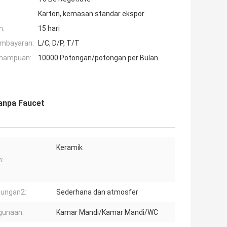
Karton, kemasan standar ekspor
n:
15 hari
embayaran:
L/C, D/P, T/T
mampuan:
10000 Potongan/potongan per Bulan
anpa Faucet
Keramik
:
tungan2:
Sederhana dan atmosfer
gunaan:
Kamar Mandi/Kamar Mandi/WC